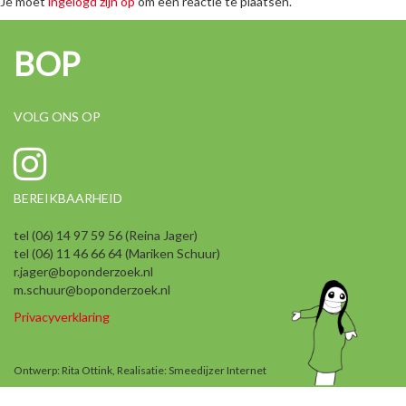
Je moet
ingelogd zijn op
om een reactie te plaatsen.
BOP
VOLG ONS OP
BEREIKBAARHEID
tel (06) 14 97 59 56 (Reina Jager)
tel (06) 11 46 66 64 (Mariken Schuur)
r.jager@boponderzoek.nl
m.schuur@boponderzoek.nl
Privacyverklaring
Ontwerp: Rita Ottink, Realisatie:
Smeedijzer Internet